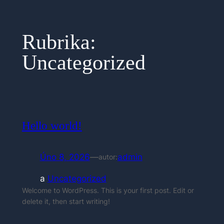
Přeskočit
na
Rubrika:
obsah
Uncategorized
Hello world!
Úno 8, 2026
—
admin
autor:
a
Uncategorized
Welcome to WordPress. This is your first post. Edit or
delete it, then start writing!